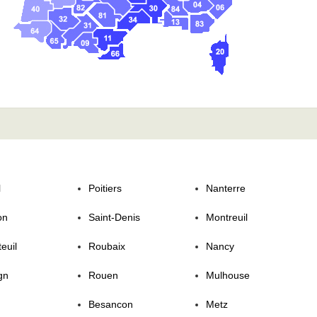
l
Poitiers
Nanterre
on
Saint-Denis
Montreuil
euil
Roubaix
Nancy
gn
Rouen
Mulhouse
Besancon
Metz